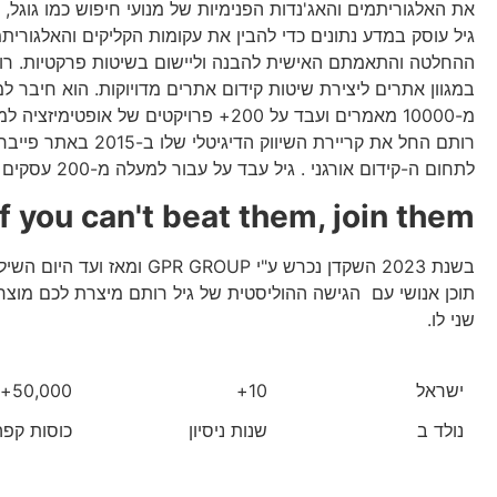
את האלגוריתמים והאג'נדות הפנימיות של מנועי חיפוש כמו גוגל, ב
גיל עוסק במדע נתונים כדי להבין את עקומות הקליקים והאלגורית
ההחלטה והתאמתם האישית להבנה וליישום בשיטות פרקטיות. 
במגוון אתרים ליצירת שיטות קידום אתרים מדויוקות. הוא חיבר ל
מ-10000 מאמרים ועבד על 200+ פרויקטים של אופטימי
רותם החל את קריירת השיווק הדיגיטלי של
לתחום ה-קידום אורגני . גיל עבד על עבור למעלה מ-200 עסקים מאז 2015.
if you can't beat them, join them
בשנת 2023 השקדן נכרש ע"י GPR GROUP ומאז
תוכן אנושי עם הגישה ההוליסטית של גיל רותם מיצרת לכם מוצר י
שני לו.
ישראל
10+
50,000+
נולד ב
שנות ניסיון
כוסות קפה