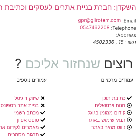
השקדן: חברת בניית אתרים לעסקים וכתיבת ת
gpr@gilrotem.com
Email:
0547462208
Telephone:
Address:
תשרי 15
,
4502336
רוצים
שנחזור אליכם
?
עמודים מרכזיים
עמודים נוספים
כתיבת תוכן
שיווק דיגיטלי
חנות וירטואלית
בניית אתר רספונסי
קידום ממומן בגוגל
מכתב רשמי
תנאי שימוש באתר
טופס אפיון
ניווט מהיר באתר
מאמרים לקידום את
תרגום מסמכים