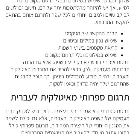
שלהן. כמו כן, שימוש במילונים ובכלי תרגום מקוונים יכול
לסייע, אך יש להיזהר מהסתמכות יתר עליהם. חשוב גם לשים
לב ל
ביטויים
ול
ניבים
ייחודיים לכל שפה ולתרגם אותם בהתאם
להקשר התרבותי.
הבנת ההקשר של הטקסט
שימוש נכון במילים וביטויים
קריאת טקסטים בשתי השפות
שימוש במילונים וכלי תרגום מקוונים
תרגום איכותי דורש לא רק ידע בשפה, אלא גם הבנה
תרבותית מעמיקה. לכן, כדאי להכיר את התרבות האיטלקית
והעברית ולהיות מודע להבדלים ביניהן. כך תוכל להבטיח
שהתרגום שלך יהיה מדויק ונאמן למקור.
תרגום ספרותי מאיטלקית לעברית
תרגום ספרותי הוא אמנות בפני עצמה. הוא דורש לא רק הבנה
מעמיקה של השפה האיטלקית והעברית, אלא גם יכולת לשמר
את הסגנון הייחודי של היצירה המקורית. תרגום ספרותי כולל
בתוכו אתגר מיוחד: להעביר את הניואנסים התרבותיים