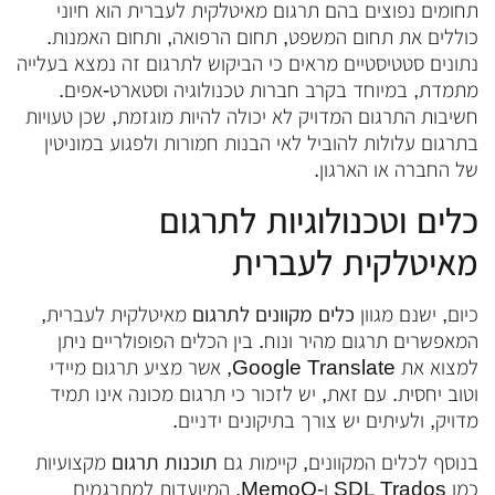
תחומים נפוצים בהם תרגום מאיטלקית לעברית הוא חיוני
כוללים את תחום המשפט, תחום הרפואה, ותחום האמנות.
נתונים סטטיסטיים מראים כי הביקוש לתרגום זה נמצא בעלייה
מתמדת, במיוחד בקרב חברות טכנולוגיה וסטארט-אפים.
חשיבות התרגום המדויק לא יכולה להיות מוגזמת, שכן טעויות
בתרגום עלולות להוביל לאי הבנות חמורות ולפגוע במוניטין
של החברה או הארגון.
כלים וטכנולוגיות לתרגום
מאיטלקית לעברית
כיום, ישנם מגוון
כלים מקוונים לתרגום
מאיטלקית לעברית,
המאפשרים תרגום מהיר ונוח. בין הכלים הפופולריים ניתן
למצוא את Google Translate, אשר מציע תרגום מיידי
וטוב יחסית. עם זאת, יש לזכור כי תרגום מכונה אינו תמיד
מדויק, ולעיתים יש צורך בתיקונים ידניים.
בנוסף לכלים המקוונים, קיימות גם
תוכנות תרגום
מקצועיות
כמו SDL Trados ו-MemoQ, המיועדות למתרגמים