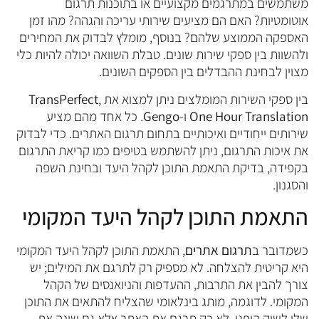
משתמשים במתרגמים מקצועיים או בתוכנות תרגום
אוטומטיות? האם הם מציעים שירותי עריכה והגהה? מהו זמן
האספקה הממוצע שלהם? בנוסף, מומלץ לבדוק את המחירים
ולהשוות בין ספקי שירות שונים. טבלת השוואה יכולה להיות כלי
מצוין לבחינת ההבדלים בין הספקים השונים.
בין ספקי השירות המומלצים ניתן למצוא את
,
TransPerfect
One Hour Translation
ו-
Gengo
. כל אחד מהם מציע
שירותים ייחודיים ואיכותיים בתחום תרגום האתרים. כדי לבדוק
את איכות התרגום, ניתן להשתמש בטיפים כמו קריאת התרגום
בקפידה, בדיקת התאמת התוכן לקהל היעד ובחינת השפה
והסגנון.
התאמת התוכן לקהל היעד המקומי
כשמדובר ב
תרגום אתרים
, התאמת התוכן לקהל היעד המקומי
היא קריטית להצלחה. לא מספיק רק לתרגם את המילים; יש
צורך להבין את התרבות, ההעדפות והניואנסים של הקהל
המקומי. לדוגמה, מותג בינלאומי שהצליח להתאים את התוכן
שלו לשוק היפני, לא רק תרגם את האתר אלא גם שינה את