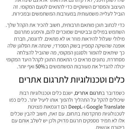
העיצוב והמסרים השיווקיים כדי להתאים לטעם המקומי. זה
הוביל לעלייה משמעותית במעורבות המשתמשים ובמכירות.
כדי לכתוב תוכן מותאם תרבותית, חשוב להכיר את הקהל שלך.
השתמש במילים ובביטויים שמוכרים להם, והימנע מתרגום
מילולי שעלול להיראות מוזר או לא מתאים. לדוגמה, חברת
אופנה שהשיקה קמפיין בשוק הספרדי, שינתה את הסלוגן שלה
כך שיתאים להומור ולסגנון המקומי, מה שהוביל להצלחה
מסחררת. נתונים מראים כי התאמת התוכן לקהל היעד המקומי
יכולה להגדיל את מעורבות המשתמשים ב
50%
ואף יותר.
כלים וטכנולוגיות לתרגום אתרים
כשמדובר ב
תרגום אתרים
, ישנם כלים וטכנולוגיות רבות
שיכולים להקל על התהליך ולהפוך אותו ליעיל יותר. כלים כמו
Google Translate
ו-
DeepL
הם דוגמאות מצוינות
לטכנולוגיות מתקדמות בתחום. עם זאת, חשוב להבין שכלים
אלו לא תמיד מספקים תרגום מדויק ולכן יש לשלב אותם עם
ביקורת אנושית.