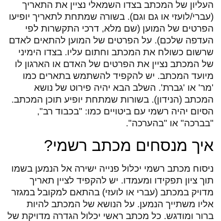
העליון של המכתב בצדו השמאלי נציין את התאריך
(עברי/לועזי או גם וגם). בשורה שמתחת לתאריך יופיעו
הפרטים של המוען (שם מלא, דרכי התקשרות לפי
העדפה שלכם). על הפרטים של המוען להתאים לאדם
שרשום כשולח את המכתב וחתום עליו. בצדו הימיני
של המכתב נציין את הפרטים של האדם או הארגון לו
מיועד המכתב. יש להקפיד להשתמש בתארים כמו
'מר' או 'גברת'. השלב הבא יהיה פירוט של נושא
המכתב (הנידון). בשורות שמתחת יופיע תוכן המכתב.
הסיום יהיה רשמי עם ביטויים כמו: "בכבוד רב",
"בברכה" או "בהערכה".
איך מנסחים מכתב רשמי?
ניסוח מכתב רשמי יכלול פנייה ישירה אל הנמען בשמו
תוך ציון תפקידו ומעמדו. יש להקפיד לציין תאריך
מדויק במכתב (עברי או לועזי) בהתאם למקובל במגזר
אליו משתייך הנמען. על הנושא של המכתב להיות
ברור ומודגש. כל מכתב ראשי יכלול הגדרה מדויקת של