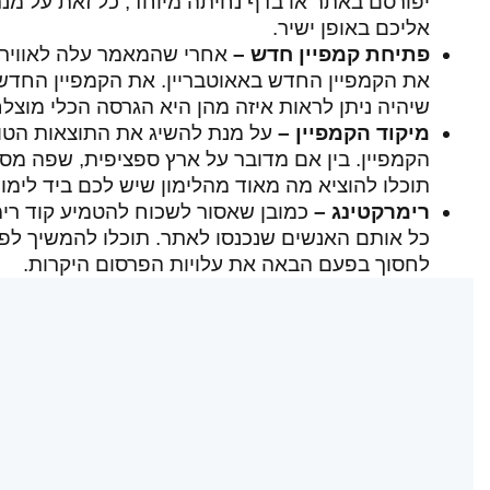
יפורסם באתר או בדף נחיתה מיוחד, כל זאת על מ
אליכם באופן ישיר.
פתיחת קמפיין חדש –
אחרי שהמאמר עלה לאוויר, 
את הקמפיין החדש באאוטבריין. את הקמפיין החד
שיהיה ניתן לראות איזה מהן היא הגרסה הכלי מו
מיקוד הקמפיין –
על מנת להשיג את התוצאות הטו
הקמפיין. בין אם מדובר על ארץ ספציפית, שפה מסוי
תוכלו להוציא מה מאוד מהלימון שיש לכם ביד לימונ
רימרקטינג –
כמובן שאסור לשכוח להטמיע קוד רימר
כל אותם האנשים שנכנסו לאתר. תוכלו להמשיך לפר
לחסוך בפעם הבאה את עלויות הפרסום היקרות.