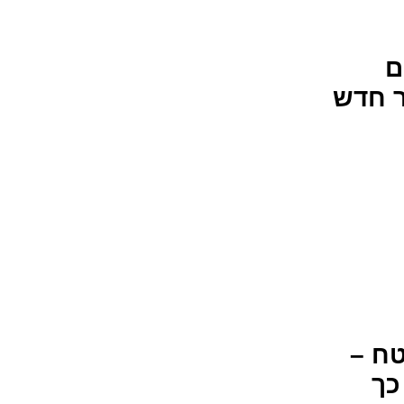
ם
ר חדש
ח –
כך