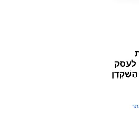
 לעסק
ַּׁקְדָן