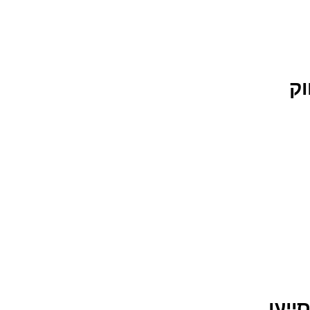
וק
ייעו